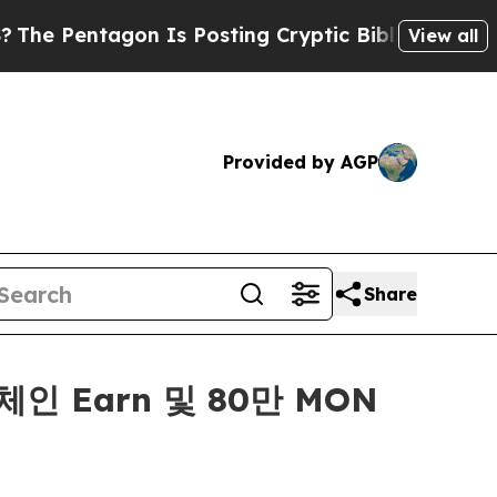
tagon Is Posting Cryptic Biblical Messages on S
View all
Provided by AGP
Share
인 Earn 및 80만 MON