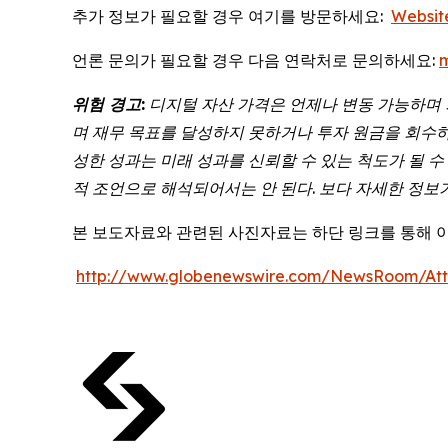
추가 정보가 필요할 경우 여기를 방문하세요:
Websit
언론 문의가 필요할 경우 다음 연락처로 문의하세요:
위험
경고
:
디지털
자산
가격은
언제나
변동
가능하며
며
재무
목표를
달성하지
못하거나
투자
원금을
회수
성한
성과는
미래
성과를
신뢰할
수
있는
척도가
될
수
적
조언으로
해석되어서는
안
된다
.
보다
자세한
정보
본 보도자료와 관련된 사진자료는 하단 링크를 통해 
http://www.globenewswire.com/NewsRoom/At