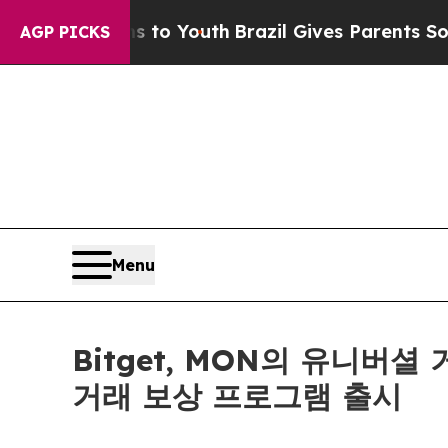
 Harms to Youth
Brazil Gives Parents Social Media
AGP PICKS
Menu
Bitget, MON의 유니버셜
거래 보상 프로그램 출시