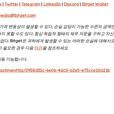
e
|
Twitter
|
Telegram
|
LinkedIn
|
Discord
|
Bitget Wallet
media@bitget.com
가격
변동성이
발생할
수
있다
.
손실
감당이
가능한
수준의
금액
하지
못할
수도
있다
.
항상
독립적
형태의
재무
자문을
구하고
자신
없다
. Bitget
은
귀하에게
발생할
수
있는
어떠한
손실에
대해서
가
필요한
경우
다음
약관
을
참조하세요
이용 가능합니다.
tachmentNg/0958d32c-6e06-4dc0-a2e5-e75cce10a21b