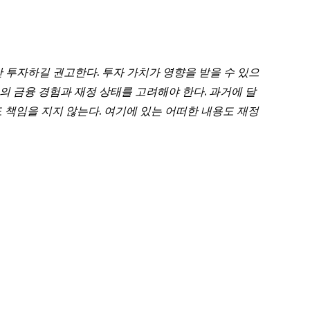
만
투자하길
권고한다
.
투자
가치가
영향을
받을
수
있으
의
금융
경험과
재정
상태를
고려해야
한다
.
과거에
달
도
책임을
지지
않는다
.
여기에
있는
어떠한
내용도
재정