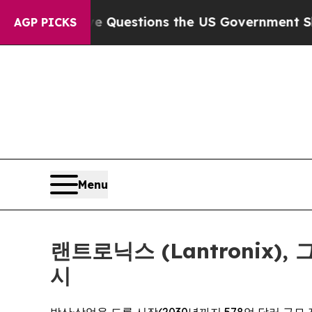
ive Questions the US Government Should Answer 
AGP PICKS
Menu
랜트로닉스 (Lantronix)
시