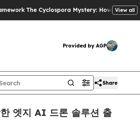
Cyclospora Mystery: How Human Poop Got on S
View all
Provided by AGP
Share
합한 엣지 AI 드론 솔루션 출