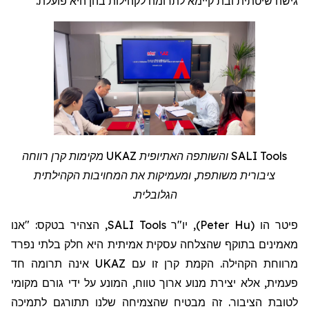
.
לתרומה לקהילות בהן היא פועלת
גישה שיטתית ובת קיימא
מקימות קרן רווחה
UKAZ
והשותפה האתיופית
SALI Tools
ציבורית משותפת, ומעמיקות את המחויבות הקהילתית
הגלובלית.
, הצהיר בטקס: "אנו
SALI Tools
, יו"ר
)
Peter Hu
(
פיטר הו
מאמינים בתוקף שהצלחה עסקית אמיתית היא חלק בלתי נפרד
אינה תרומה חד
UKAZ
מרווחת הקהילה. הקמת קרן זו עם
פעמית, אלא יצירת מנוע ארוך טווח, המונע על ידי גורם מקומי
לטובת הציבור. זה מבטיח שהצמיחה שלנו תתורגם לתמיכה