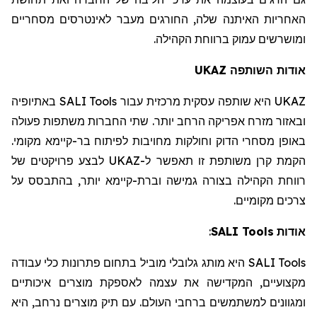
האחריות האיתנה שלה, החורגים מעבר לאינטרסים מסחריים
ומושרשים עמוק ברווחת הקהילה.
UKAZ
השותפה
אודות
באתיופיה
SALI Tools
היא שותפה עסקית מרכזית עבור
UKAZ
ובאזור מזרח אפריקה הרחב יותר. שתי החברות משתפות פעולה
באופן מסחרי הדוק וחולקות מחויבות לפיתוח בר-קיימא מקומי.
לבצע פרויקטים של
UKAZ
הקמת קרן משותפת זו תאפשר ל-
רווחת הקהילה בצורה גמישה ובר
ת
-קיימא יותר, בהתבסס על
צרכים מקומיים.
:
SALI Tools
אודות
מותג גלובלי מוביל בתחום פתרונות כלי עבודה
היא
SALI Tools
מקצועיים, המקדיש
ה
את עצמ
ה
לאספקת מוצרים איכותיים
ומגוונים למשתמשים ברחבי העולם. עם תיק מוצרים נרחב, היא