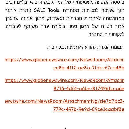
ביססה השפעה משמעותית של המותג בשווקים גלובליים רבים.
נותרת איתנה
SALI Tools
תוך שאיפה למצוינות מסחרית,
במחויבותה לאחריות חברתית תאגידית, מתוך אמונה שהערך
,
ה
ארוך הטווח של ארגון טמון ביצירת ערך משותף לעובדי
ללקוחותי
ה
ולחברה.
תמונות הנלוות להודעה זו זמינות בכתובות
https://www.globenewswire.com/NewsRoom/Attachme
ce8b-4f12-ae8a-7fdcc67ca48b
https://www.globenewswire.com/NewsRoom/Attachm
8716-4d61-a6be-8174961cca6e
obenewswire.com/NewsRoom/AttachmentNg/de7d7dc3-
779c-497b-9e9d-09ce1caabf8e