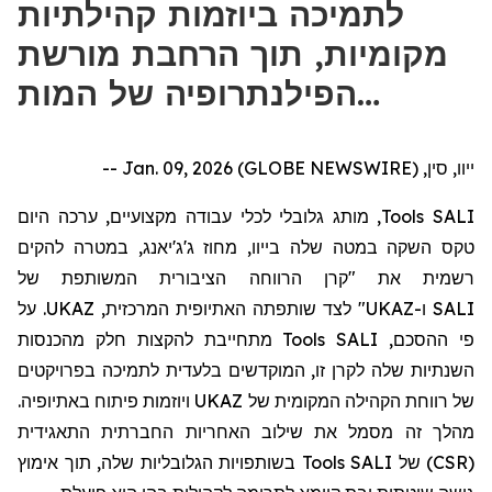
לתמיכה ביוזמות קהילתיות
מקומיות, תוך הרחבת מורשת
הפילנתרופיה של המות…
ייוו, סין, Jan. 09, 2026 (GLOBE NEWSWIRE) --
היום
כה
, מותג גלובלי לכלי עבודה מקצועיים, ער
Tools
SALI
טקס השקה במטה שלה
בייוו
, מחוז
ג'ג'יאנג
, במטרה להקים
רשמית את "
קרן הרווחה הציבורית המשותפת של
לצד שותפתה האתיופית המרכזית, UKAZ. על
"
UKAZ
ו-
SALI
מתחייבת להקצות חלק מהכנסות
Tools
פי ההסכם, SALI
השנתיות שלה לקרן זו, המוקדש
ים
בלעדית לתמיכה בפרויקטים
של רווחת הקהילה המקומית של UKAZ ויוזמות פיתוח באתיופיה.
מהלך זה מסמל את שילוב האחריות החברתית התאגידית
בשותפויות הגלובליות שלה, תוך אימוץ
Tools
(CSR) של SALI