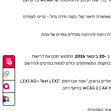
ועם
בדיוק
WCAG
של
והתמלול
הכתוביות
בדרישות
ד
לעמידה
קריטי
-
גדול
מידה
בקנה
קולי
תיאור
מאפשרת
, ה ניתנת להרחבה ומודלים צפויים של עלות
המפגש יסכם את דרישות
.
-20 בינואר 2026
: 
ו-LEXI AD
Text
. "LEXI
אברהמס
של
ות רגולטורית