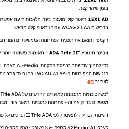
מלאכו
בינה
מועצמת
ותמלול
כתוביות
יצירת
:
LEXI Text
.
קצר
שיהוי
בזמן
אפשרוי
עם
מלאכותית
בינה
מועצם
קולי
תיאור
:
LEXI AD
.
מראש
מוקלט
וידאו
עבור
WCAG 2.1 AA
בדרישות
הקמפיין תואם את תוכנית הפתרונות הממשלתיים המורח AI-
תאימות פשוטה יותר עם"
ADA Title II
חינוכי: "
וובינר
וו
תארח
AI-Media
כדי לתמוך עוד יותר בכניסת התקנות,
הנגישות המפורטות ב-WCAG 2.1 AA ויבחן כיצד פתרונות כתוביות ותיאור אודיו מבוססי בינה מלאכותית יכולים לתמוך בעמידה בתקנות. המשתתפים יכולים לצפות בפרטים ולהירשם
.
כאן
לוובינר
הן מחפשות דרכים ניתנ
Title
"כשהסוכנויות מתכוננות למועדים החדשים של ADA
מספקים בדיוק את זה - פתרונות כתוביות ותיאור אודיו
מבו
II ופרטים על פתרונות AI-
Title
לפי ADA
לתאימות
רשימת הבדיקה
לא תספק ייעוץ משפטי; המשתתפים מוז
Media
הערה: AI-