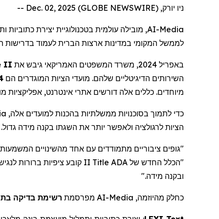
ניו יורק, Dec. 02, 2025 (GLOBE NEWSWIRE) --
מובילה עולמית בטכנולוגיית יצירת כתוביות ות
AI-Media
לממשל המקומי במדינות ארצות הברית לעמוד בדרישות הנג.
 II
באפריל 2024, משרד המשפטים האמריקאי גיבש את
השירותים הדיגיטליים שלהם. מועדי הציות המוגדרים הם
באפר,
מיוחדים. כללים אלה דורשים אתרי אינטרנט, אפליקציות מובי.
ia
כדי לתמוך בסוכנויות ממשלתיות בהכנות למועדים אלה,
הציות לרגולציה ולאפשר יותר את השגתו בקנה מידה גדול.
גופים ציבוריים מתמודדים עם אחד מהשינויים המשמעותיי
II קובע ציפיות ברורות לנגישות דיגיטלית - והמשימה שלנו היא לצייד ממשלות בכלים מבוססי בינה מלאכותית שמספקים
Title
"הכלל החדש של ADA
ובקנה מידה."
רשימת בדיקה בת 10 נקודות לתאימות לתקנו
מפרסמת
AI-Media
כחלק מהיוזמה,