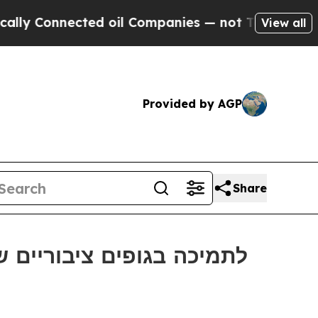
Connected oil Companies — not Taxpayers — the Ch
View all
Provided by AGP
Share