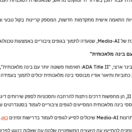
לעמו
לסוכנויות
שמאפשרת
,
מראש
ומוקלט
חי
בשידור
תוכן
עבור
תית
ו
טבעי
בקול
קריינות
המספק
,
חדשות
מתקדמות
אישית
התאמה
ות
שנועדה לתמוך בגופים ציבוריים באמצעות טכנולוגי.
Media
בת של
-  בינה מלאכותית
תאימות פשוטה יותר עם בינה מלאכותית", ב
ADA Title II
ארצי, "
בינר
II, ות להרחבה וחסכוניות לספק שירותים דיגיטליים נגישים," אמר
ססי
בינה מלאכותית המסייעים לגופים ציבוריים לעמוד בסטנדרטים  WCAG 2.1 AA בהיקף רחב.
.
כאן
שיכולים לסייע לגופים לעמוד בדרישות זמינים
Media
מנים להתייעץ עם
היועצים המשפטיים
שלהם עם שאלות בנוגע לפרשנ.