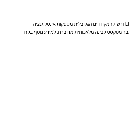
היא מובילה עולמית בתרגום קולי, כתוביות ותיאום שפות המופעלים על ידי בינה מלאכותית. חבילת LEXI ורשת המקודדים הגלובלית מספקות אינטליגנציה
עבר מטקסט לבינה מלאכותית מדוברת. למידע נוסף
בקרו