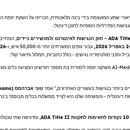
יאורי שמע המועצמת בידי בינה מלאכותית, הכריזה על השקת יוזמת הת
ישות הפדרליות הסופיות לתוכן דיגיטלי
המחייב ג
- חוק הנגישות לאינטרנט ולמכשירים ניידים
ADA Title
24 יל 2026
עבור גופים המשרתים יותר מ-50,000 איש, ו-
26 באפריל 2027,
יל ותכני מולטימדיה נגישים - כולל כתוביות, תמלול ותיאור קולי
משיקה יוזמה לימודית בת מספר חודשים המציעה כלים מעש
AI-Med
hams
(
אברהמס
טוני
"ם ביותר בנגישות בעשורים האחרונים," אמר
ומדגישה שתי טכנולוגי
ADA Title II
ת