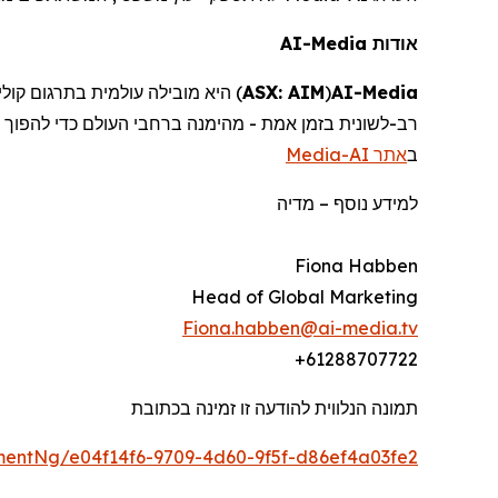
AI-Media
אודות
)
ASX: AIM
(
AI-
Media
רב-לשונית בזמן אמת - מהימנה ברחבי העולם כדי להפוך
Media
אתר AI-
ב
מדיה
–
למידע נוסף
Fiona Habben
Head of Global Marketing
Fiona.habben@ai-media.tv
+61288707722
תמונה הנלווית להודעה זו זמינה בכתובת
entNg/e04f14f6-9709-4d60-9f5f-d86ef4a03fe2